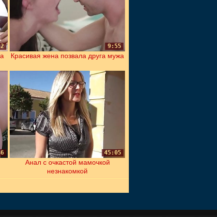
52
9:55
 а
Красивая жена позвала друга мужа
46
45:05
Анал с очкастой мамочкой
незнакомкой